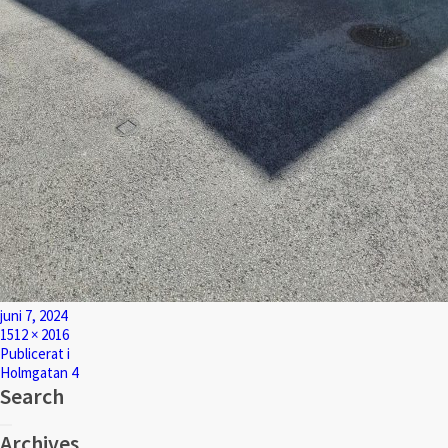
Postat
juni 7, 2024
Full
1512 × 2016
storlek
Inläggsnavigering
Publicerat i
Holmgatan 4
Search
Sök
Sök
efter:
Archives