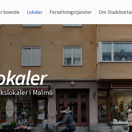
ör boende
Lokaler
Förvaltningstjänster
Om Stadsbostä
okaler
ikslokaler i Malmö