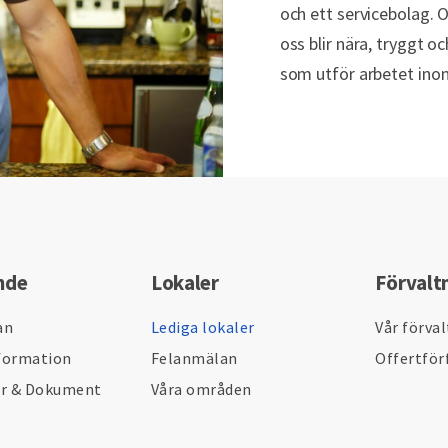
och ett servicebolag.
oss blir nära, tryggt oc
som utför arbetet inom
nde
Lokaler
Förvalt
an
Lediga lokaler
Vår förva
formation
Felanmälan
Offertför
er & Dokument
Våra områden