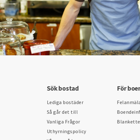
Sök bostad
För boe
Lediga bostäder
Felanmäl
Så går det till
Boendein
Vanliga Frågor
Blankett
Uthyrningspolicy