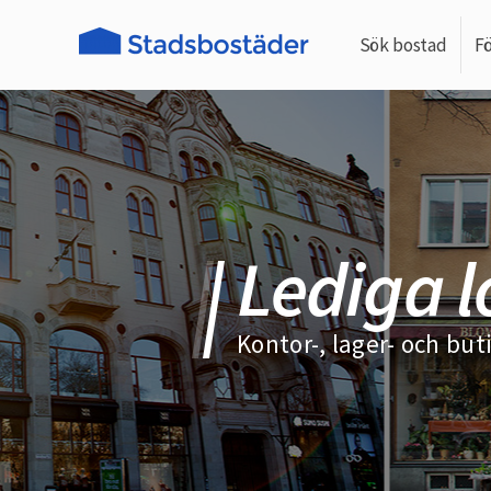
Sök bostad
F
Lediga l
Kontor-, lager- och but