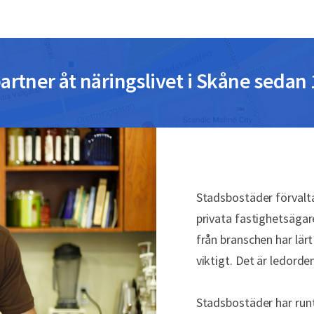
artner åt näringslivet i Skåne sedan
Stadsbostäder förvalta
privata fastighetsägar
från branschen har lärt
viktigt. Det är ledorde
Stadsbostäder har runt