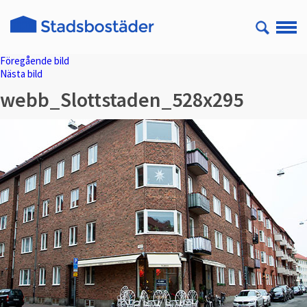
Föregående bild
Nästa bild
webb_Slottstaden_528x295