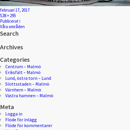
Postat
februari 17, 2017
Full
528 × 295
storlek
Inläggsnavigering
Publicerat i
Våra områden
Search
Sök
Sök
efter:
Archives
Categories
Centrum – Malmö
Eriksfält – Malmö
Lund, östra torn – Lund
Slottsstaden – Malmö
Värnhem – Malmö
Västra hamnen – Malmö
Meta
Logga in
Flöde för inlägg
Flöde för kommentarer