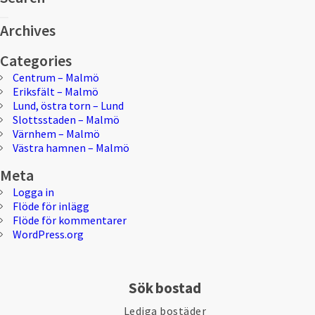
Sök
Sök
efter:
Archives
Categories
Centrum – Malmö
Eriksfält – Malmö
Lund, östra torn – Lund
Slottsstaden – Malmö
Värnhem – Malmö
Västra hamnen – Malmö
Meta
Logga in
Flöde för inlägg
Flöde för kommentarer
WordPress.org
Sök bostad
Lediga bostäder