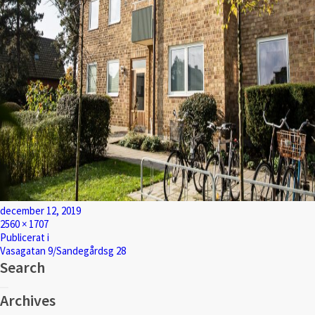
Postat
december 12, 2019
Full
2560 × 1707
storlek
Inläggsnavigering
Publicerat i
Vasagatan 9/Sandegårdsg 28
Search
Sök
Sök
efter:
Archives