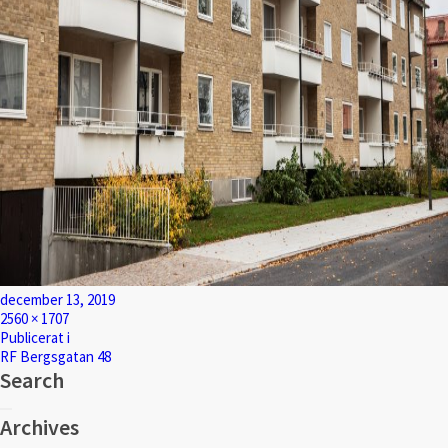
Postat
december 13, 2019
Full
2560 × 1707
storlek
Inläggsnavigering
Publicerat i
RF Bergsgatan 48
Search
Sök
Sök
efter:
Archives