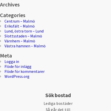
Sök
efter:
Archives
Categories
Centrum – Malmö
Eriksfält – Malmö
Lund, östra torn – Lund
Slottsstaden – Malmö
Värnhem – Malmö
Västra hamnen – Malmö
Meta
Logga in
Flöde för inlägg
Flöde för kommentarer
WordPress.org
Sök bostad
Lediga bostäder
Så går det till