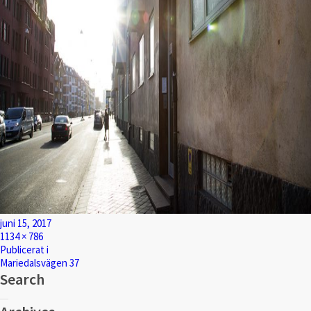
Postat
juni 15, 2017
Full
1134 × 786
storlek
Inläggsnavigering
Publicerat i
Mariedalsvägen 37
Search
Sök
Sök
efter: