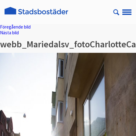
Föregående bild
Nästa bild
webb_Mariedalsv_fotoCharlotteCa