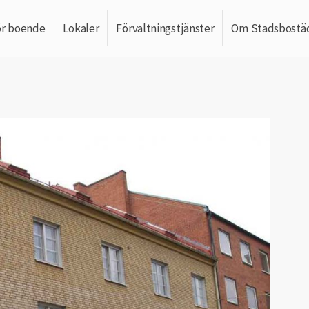
ör boende
Lokaler
Förvaltningstjänster
Om Stadsbostä