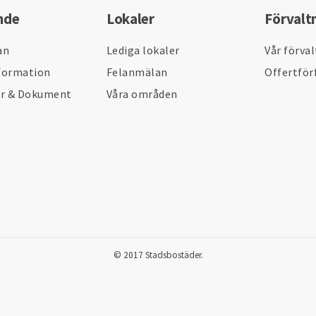
nde
Lokaler
Förvalt
an
Lediga lokaler
Vår förva
formation
Felanmälan
Offertför
er & Dokument
Våra områden
© 2017 Stadsbostäder.