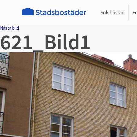
Sök bostad
F
Nästa bild
621_Bild1