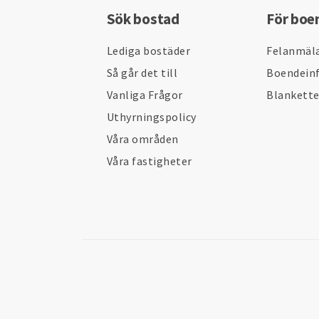
Sök bostad
För boe
Lediga bostäder
Felanmäl
Så går det till
Boendein
Vanliga Frågor
Blankett
Uthyrningspolicy
Våra områden
Våra fastigheter