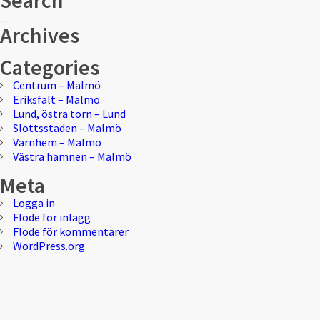
Search
Sök
Sök
Archives
efter:
Categories
Centrum – Malmö
Eriksfält – Malmö
Lund, östra torn – Lund
Slottsstaden – Malmö
Värnhem – Malmö
Västra hamnen – Malmö
Meta
Logga in
Flöde för inlägg
Flöde för kommentarer
WordPress.org