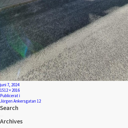
Postat
juni 7, 2024
Full
1512 × 2016
storlek
Inläggsnavigering
Publicerat i
Jörgen Ankersgatan 12
Search
Sök
Sök
efter:
Archives