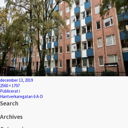
Postat
december 13, 2019
Full
2560 × 1707
storlek
Inläggsnavigering
Publicerat i
Hantverkaregatan 6 A-D
Search
Sök
Sök
efter:
Archives