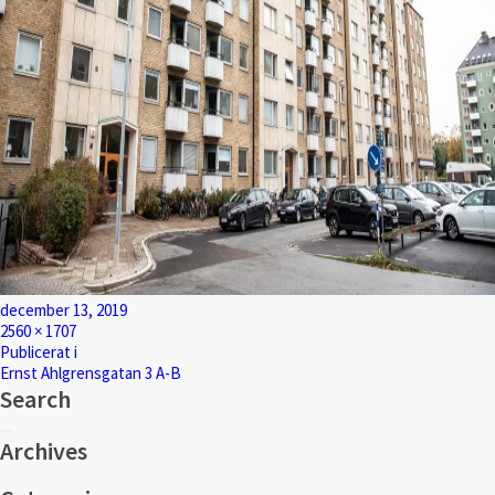
Postat
december 13, 2019
Full
2560 × 1707
storlek
Inläggsnavigering
Publicerat i
Ernst Ahlgrensgatan 3 A-B
Search
Sök
Sök
efter:
Archives