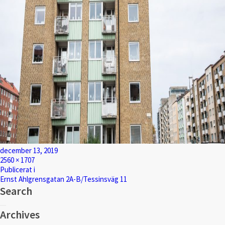
Postat
december 13, 2019
Full
2560 × 1707
storlek
Inläggsnavigering
Publicerat i
Ernst Ahlgrensgatan 2A-B/Tessinsväg 11
Search
Sök
Sök
efter:
Archives