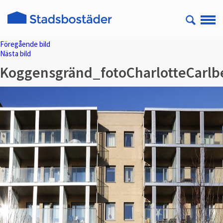
Föregående bild
Nästa bild
Koggensgränd_fotoCharlotteCarl