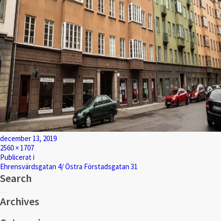
Postat
december 13, 2019
Full
2560 × 1707
storlek
Inläggsnavigering
Publicerat i
Ehrensvärdsgatan 4/ Östra Förstadsgatan 31
Search
Sök
Sök
efter:
Archives