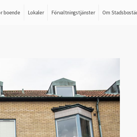
ör boende
Lokaler
Förvaltningstjänster
Om Stadsbostä