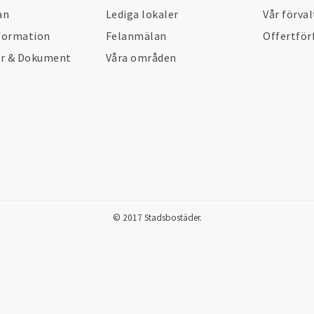
an
Lediga lokaler
Vår förva
formation
Felanmälan
Offertför
er & Dokument
Våra områden
© 2017 Stadsbostäder.