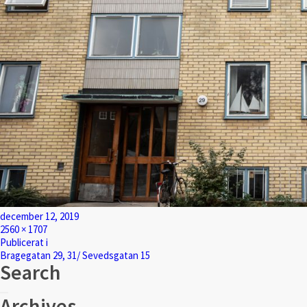
Postat
december 12, 2019
Full
2560 × 1707
Inläggsnavigering
storlek
Publicerat i
Bragegatan 29, 31/ Sevedsgatan 15
Search
Sök
Sök
Archives
efter: