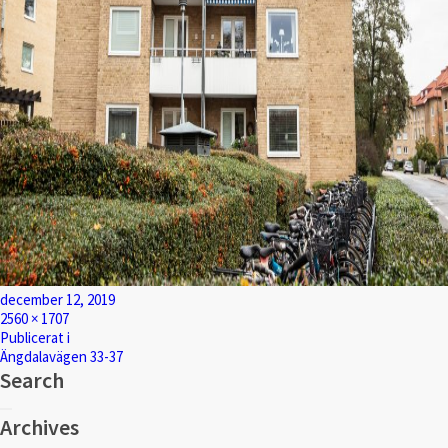
Postat
december 12, 2019
Full
2560 × 1707
storlek
Inläggsnavigering
Publicerat i
Ängdalavägen 33-37
Search
Sök
Sök
efter:
Archives