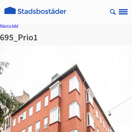
Nästa bild
695_Prio1