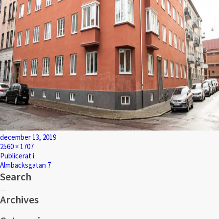
Postat
december 13, 2019
Full
2560 × 1707
storlek
Inläggsnavigering
Publicerat i
Almbacksgatan 7
Search
Sök
Sök
efter:
Archives