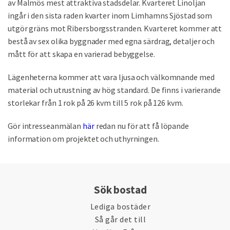
av Malmös mest attraktiva stadsdelar. Kvarteret Linoljan
ingår i den sista raden kvarter inom Limhamns Sjöstad som
utgör gräns mot Ribersborgsstranden. Kvarteret kommer att
bestå av sex olika byggnader med egna särdrag, detaljer och
mått för att skapa en varierad bebyggelse.
Lägenheterna kommer att vara ljusa och välkomnande med
material och utrustning av hög standard. De finns i varierande
storlekar från 1 rok på 26 kvm till 5 rok på 126 kvm.
Gör intresseanmälan
här
redan nu för att få löpande
information om projektet och uthyrningen.
Sök bostad
Lediga bostäder
Så går det till