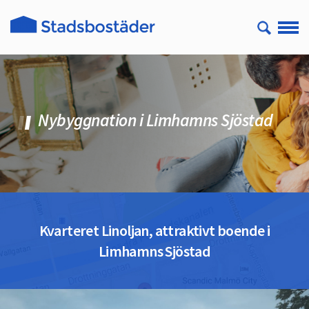
Nybyggnation i Limhamns Sjöstad
Kvarteret Linoljan, attraktivt boende i
Limhamns Sjöstad