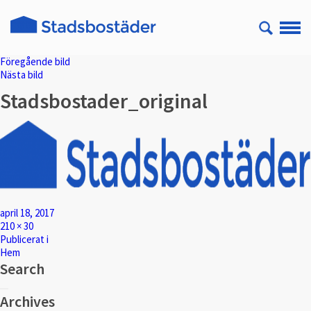
Föregående bild
Nästa bild
Stadsbostader_original
Postat
april 18, 2017
Full
210 × 30
storlek
Inläggsnavigering
Publicerat i
Hem
Search
Sök
Sök
efter:
Archives