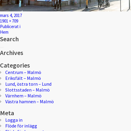
Postat
mars 4, 2017
Full
1901 × 709
storlek
Inläggsnavigering
Publicerat i
Hem
Search
Sök
Sök
efter:
Archives
Categories
Centrum – Malmö
Eriksfält – Malmö
Lund, östra torn – Lund
Slottsstaden – Malmö
Värnhem – Malmö
Västra hamnen – Malmö
Meta
Logga in
Flöde för inlägg