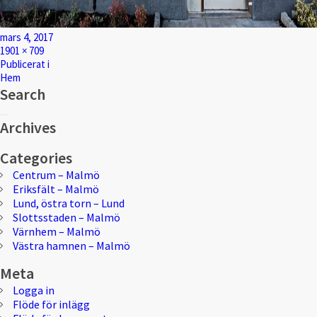
Postat
mars 4, 2017
Full
1901 × 709
storlek
Inläggsnavigering
Publicerat i
Hem
Search
Sök
Sök
efter:
Archives
Categories
Centrum – Malmö
Eriksfält – Malmö
Lund, östra torn – Lund
Slottsstaden – Malmö
Värnhem – Malmö
Västra hamnen – Malmö
Meta
Logga in
Flöde för inlägg