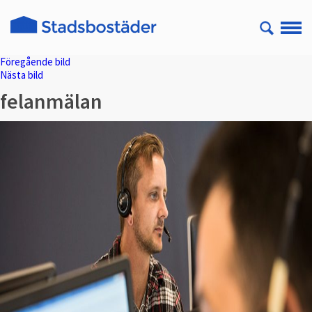
Föregående bild
Nästa bild
felanmälan