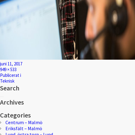
Postat
juni 11, 2017
Full
949 × 533
storlek
Inläggsnavigering
Publicerat i
Teknisk
Search
Sök
Sök
efter:
Archives
Categories
Centrum – Malmö
Eriksfält – Malmö
Lund, östra torn – Lund