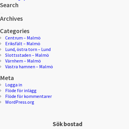
Search
Sök
Sök
efter:
Archives
Categories
Centrum – Malmö
Eriksfält – Malmö
Lund, östra torn – Lund
Slottsstaden – Malmö
Värnhem – Malmö
Västra hamnen – Malmö
Meta
Logga in
Flöde för inlägg
Flöde för kommentarer
WordPress.org
Sök bostad