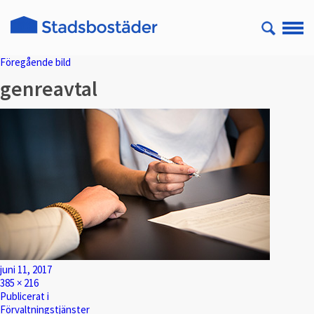
Föregående bild
genreavtal
Postat
juni 11, 2017
Full
385 × 216
storlek
Inläggsnavigering
Publicerat i
Förvaltningstjänster