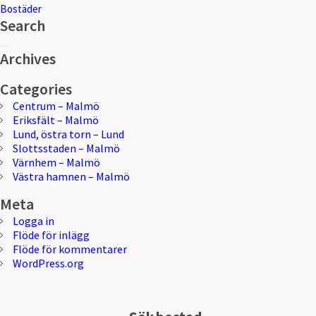
Bostäder
Search
Sök
Sök
efter:
Archives
Categories
Centrum – Malmö
Eriksfält – Malmö
Lund, östra torn – Lund
Slottsstaden – Malmö
Värnhem – Malmö
Västra hamnen – Malmö
Meta
Logga in
Flöde för inlägg
Flöde för kommentarer
WordPress.org