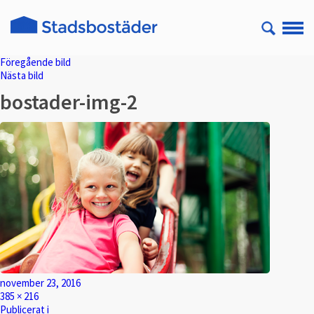
Föregående bild
Nästa bild
bostader-img-2
Postat
november 23, 2016
Full
385 × 216
storlek
Inläggsnavigering
Publicerat i