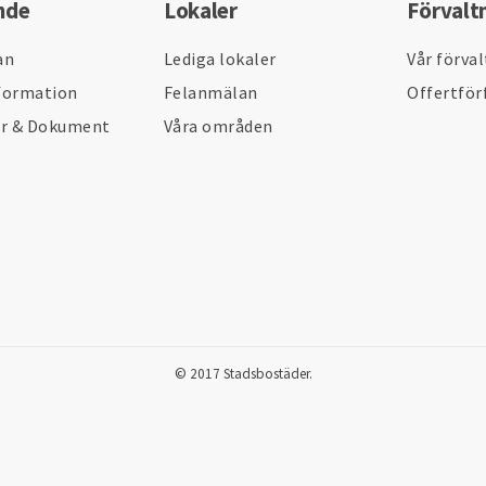
nde
Lokaler
Förvalt
an
Lediga lokaler
Vår förva
formation
Felanmälan
Offertför
er & Dokument
Våra områden
© 2017 Stadsbostäder.