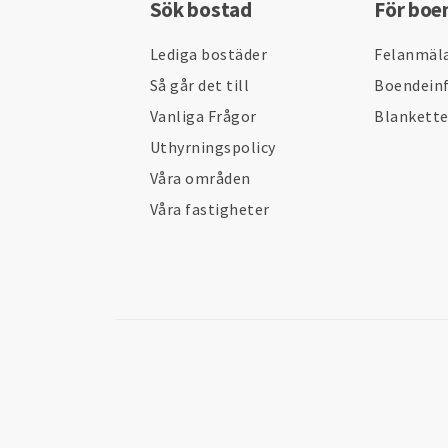
Sök bostad
För boe
Lediga bostäder
Felanmäl
Så går det till
Boendein
Vanliga Frågor
Blankett
Uthyrningspolicy
Våra områden
Våra fastigheter