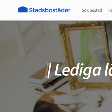
Sök bostad
F
Lediga 