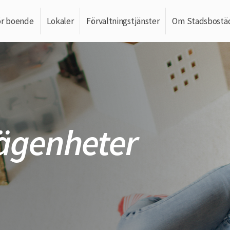
ör boende
Lokaler
Förvaltningstjänster
Om Stadsbostä
lägenheter