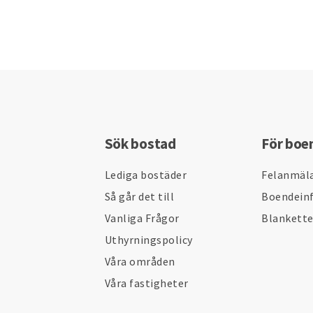
Sök bostad
För boe
Lediga bostäder
Felanmäl
Så går det till
Boendein
Vanliga Frågor
Blankett
Uthyrningspolicy
Våra områden
Våra fastigheter