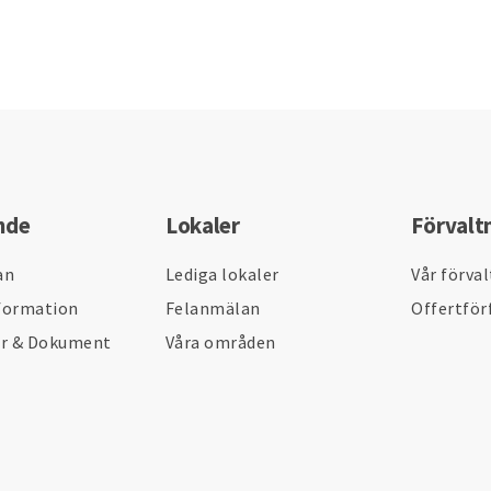
nde
Lokaler
Förvalt
an
Lediga lokaler
Vår förva
formation
Felanmälan
Offertför
er & Dokument
Våra områden