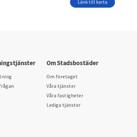
Länk till karta
ningstjänster
Om Stadsbostäder
ltning
Om företaget
frågan
Våra tjänster
Våra fastigheter
Lediga tjänster