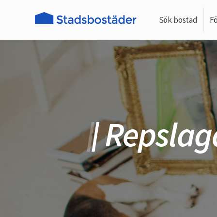
Sök bostad
F
Repslag