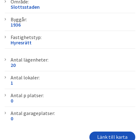
Område:
Slottsstaden
Byggår:
1936
Fastighetstyp:
Hyresrätt
Antal lägenheter:
20
Antal lokaler:
1
Antal p platser:
0
Antal garageplatser:
0
Länk till karta