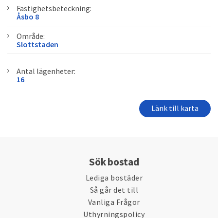
Fastighetsbeteckning:
Åsbo 8
Område:
Slottstaden
Antal lägenheter:
16
Länk till karta
Sök bostad
Lediga bostäder
Så går det till
Vanliga Frågor
Uthyrningspolicy