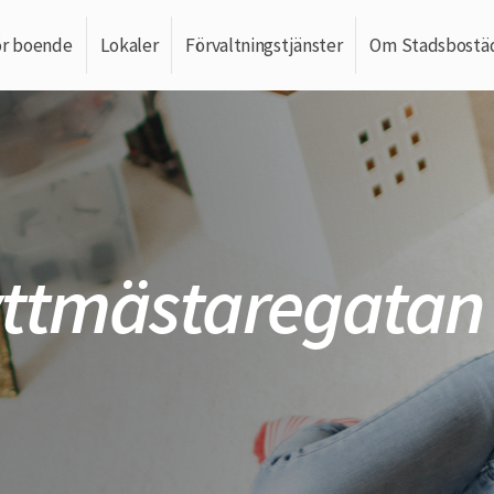
ör boende
Lokaler
Förvaltningstjänster
Om Stadsbostä
yttmästaregatan