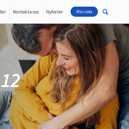
der
Kontakta oss
Nyheter
Min sida
 12