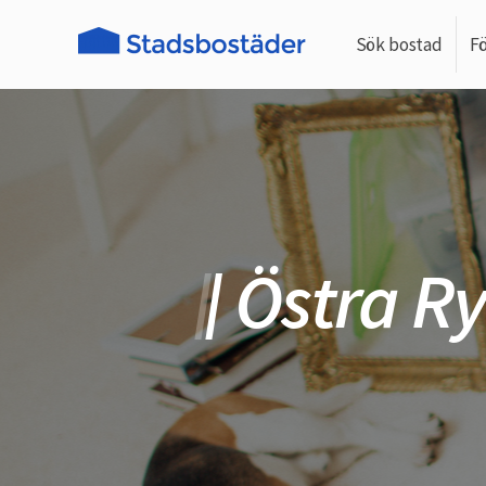
Sök bostad
F
Östra R