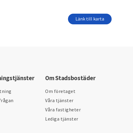
Länk till karta
ningstjänster
Om Stadsbostäder
ltning
Om företaget
frågan
Våra tjänster
Våra fastigheter
Lediga tjänster