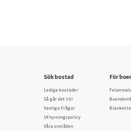
Sök bostad
För boe
Lediga bostäder
Felanmäl
Så går det till
Boendein
Vanliga Frågor
Blankett
Uthyrningspolicy
Våra områden