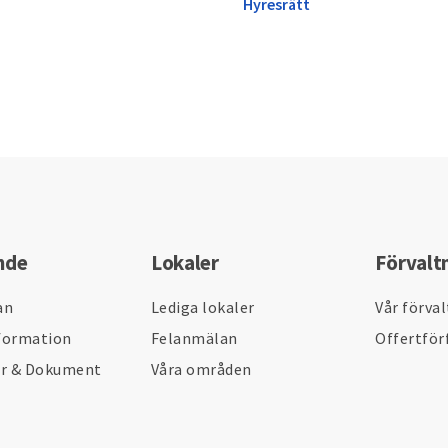
Hyresrätt
nde
Lokaler
Förvalt
an
Lediga lokaler
Vår förva
formation
Felanmälan
Offertför
er & Dokument
Våra områden