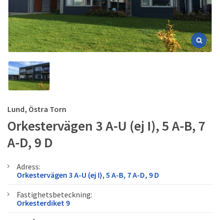
Lund, Östra Torn
Orkestervägen 3 A-U (ej I), 5 A-B, 7
A-D, 9 D
Adress:
Orkestervägen 3 A-U (ej I), 5 A-B, 7 A-D, 9 D
Fastighetsbeteckning:
Orkesterdiket 9