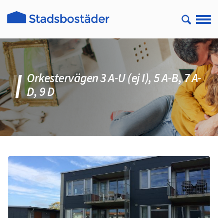
Orkestervägen 3 A-U (ej I), 5 A-B, 7 A-
D, 9 D