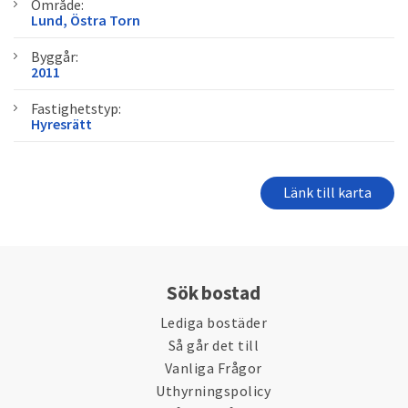
Område:
Lund, Östra Torn
Byggår:
2011
Fastighetstyp:
Hyresrätt
Länk till karta
Sök bostad
Lediga bostäder
Så går det till
Vanliga Frågor
Uthyrningspolicy