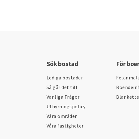
Sök bostad
För boe
Lediga bostäder
Felanmäl
Så går det till
Boendein
Vanliga Frågor
Blankett
Uthyrningspolicy
Våra områden
Våra fastigheter