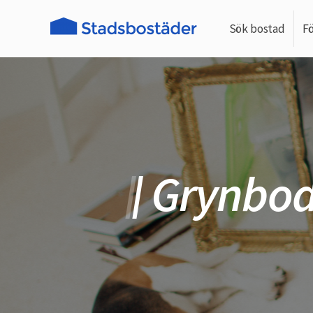
Sök bostad
F
Grynbod