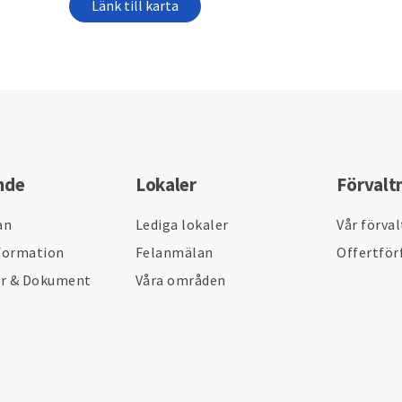
Länk till karta
nde
Lokaler
Förvalt
an
Lediga lokaler
Vår förva
formation
Felanmälan
Offertför
er & Dokument
Våra områden