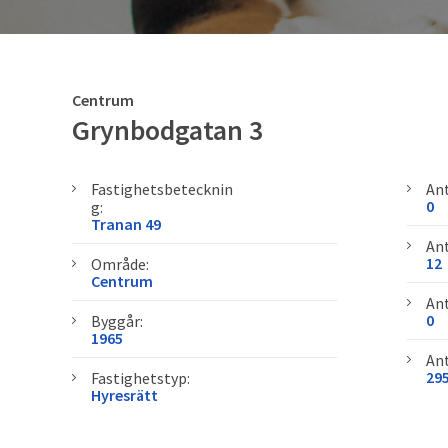
Centrum
Grynbodgatan 3
Fastighetsbetecknin
Ant
0
g:
Tranan 49
Ant
12
Område:
Centrum
Ant
0
Byggår:
1965
Ant
29
Fastighetstyp:
Hyresrätt