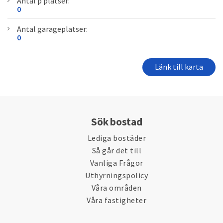
Antal p platser:
0
Antal garageplatser:
0
Länk till karta
Sök bostad
Lediga bostäder
Så går det till
Vanliga Frågor
Uthyrningspolicy
Våra områden
Våra fastigheter