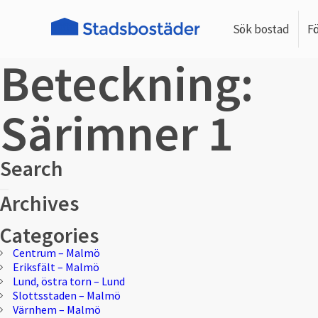
Sök bostad
F
Beteckning:
Särimner 1
Search
Sök
Sök
Archives
efter:
Categories
Centrum – Malmö
Eriksfält – Malmö
Lund, östra torn – Lund
Slottsstaden – Malmö
Värnhem – Malmö