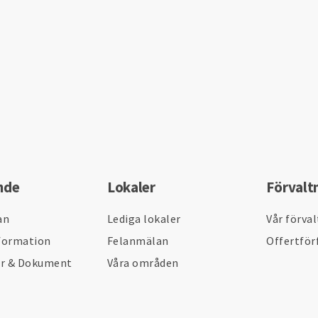
nde
Lokaler
Förvalt
an
Lediga lokaler
Vår förva
formation
Felanmälan
Offertför
er & Dokument
Våra områden