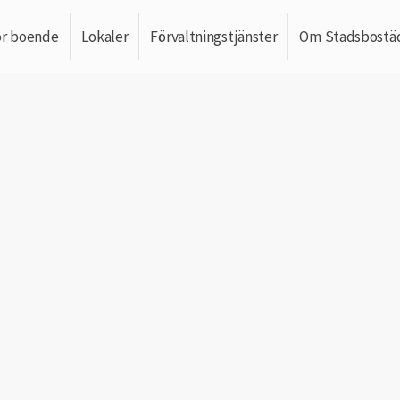
ör boende
Lokaler
Förvaltningstjänster
Om Stadsbostä