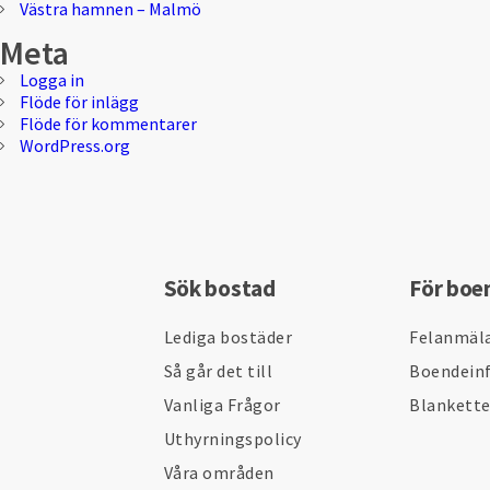
Västra hamnen – Malmö
Meta
Logga in
Flöde för inlägg
Flöde för kommentarer
WordPress.org
Sök bostad
För boe
Lediga bostäder
Felanmäl
Så går det till
Boendein
Vanliga Frågor
Blankett
Uthyrningspolicy
Våra områden