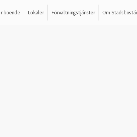
ör boende
Lokaler
Förvaltningstjänster
Om Stadsbostä