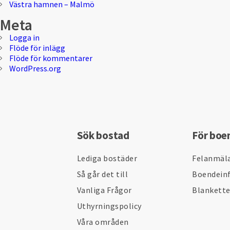
Västra hamnen – Malmö
Meta
Logga in
Flöde för inlägg
Flöde för kommentarer
WordPress.org
Sök bostad
För boe
Lediga bostäder
Felanmäl
Så går det till
Boendein
Vanliga Frågor
Blankett
Uthyrningspolicy
Våra områden