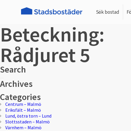
Sök bostad
F
Beteckning:
Rådjuret 5
Search
Sök
Sök
Archives
efter:
Categories
Centrum – Malmö
Eriksfält – Malmö
Lund, östra torn – Lund
Slottsstaden – Malmö
Värnhem – Malmö