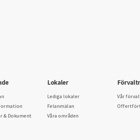
nde
Lokaler
Förvalt
an
Lediga lokaler
Vår förva
formation
Felanmälan
Offertför
er & Dokument
Våra områden