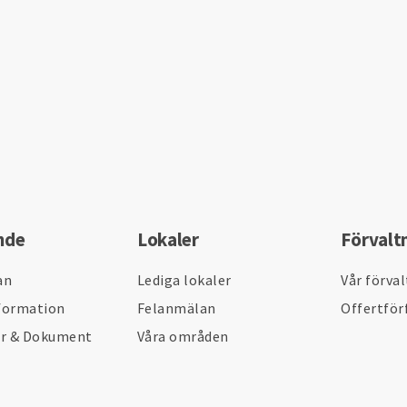
nde
Lokaler
Förvalt
an
Lediga lokaler
Vår förva
formation
Felanmälan
Offertför
er & Dokument
Våra områden