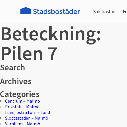
Sök bostad
F
Beteckning:
Pilen 7
Search
Sök
Sök
Archives
efter:
Categories
Centrum – Malmö
Eriksfält – Malmö
Lund, östra torn – Lund
Slottsstaden – Malmö
Värnhem – Malmö