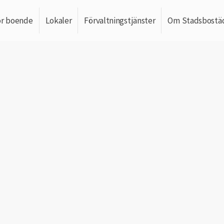
ör boende
Lokaler
Förvaltningstjänster
Om Stadsbostä