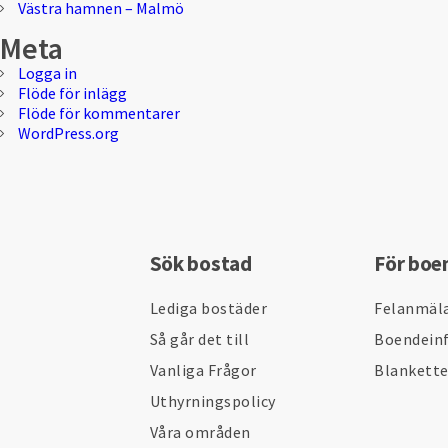
Västra hamnen – Malmö
Meta
Logga in
Flöde för inlägg
Flöde för kommentarer
WordPress.org
Sök bostad
För boe
Lediga bostäder
Felanmäl
Så går det till
Boendein
Vanliga Frågor
Blankett
Uthyrningspolicy
Våra områden