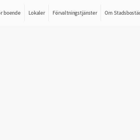
ör boende
Lokaler
Förvaltningstjänster
Om Stadsbostä