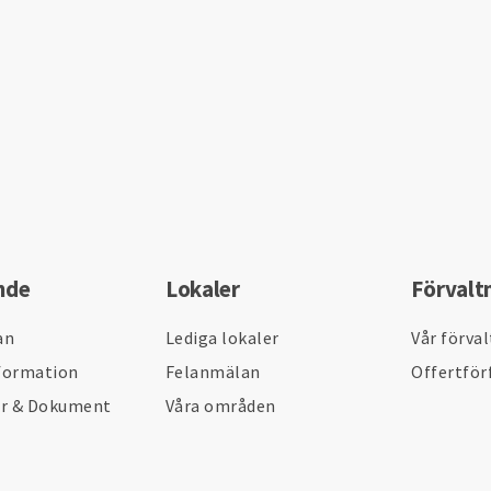
nde
Lokaler
Förvalt
an
Lediga lokaler
Vår förva
formation
Felanmälan
Offertför
er & Dokument
Våra områden