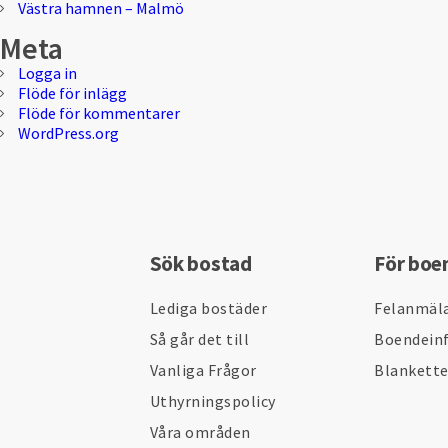
Västra hamnen – Malmö
Meta
Logga in
Flöde för inlägg
Flöde för kommentarer
WordPress.org
Sök bostad
För boe
Lediga bostäder
Felanmäl
Så går det till
Boendein
Vanliga Frågor
Blankett
Uthyrningspolicy
Våra områden