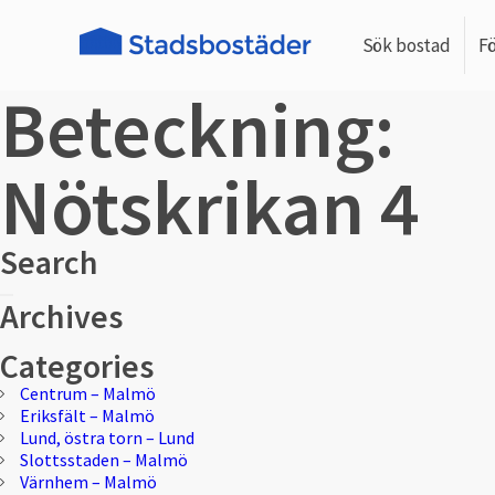
Sök bostad
F
Beteckning:
Nötskrikan 4
Search
Sök
Sök
Archives
efter:
Categories
Centrum – Malmö
Eriksfält – Malmö
Lund, östra torn – Lund
Slottsstaden – Malmö
Värnhem – Malmö