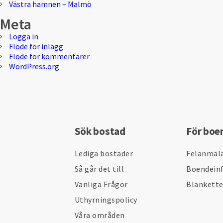
Västra hamnen – Malmö
Meta
Logga in
Flöde för inlägg
Flöde för kommentarer
WordPress.org
Sök bostad
För boe
Lediga bostäder
Felanmäl
Så går det till
Boendein
Vanliga Frågor
Blankett
Uthyrningspolicy
Våra områden