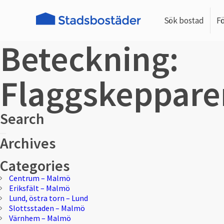
Sök bostad
F
Beteckning:
Flaggskeppare
Search
Sök
Sök
Archives
efter:
Categories
Centrum – Malmö
Eriksfält – Malmö
Lund, östra torn – Lund
Slottsstaden – Malmö
Värnhem – Malmö