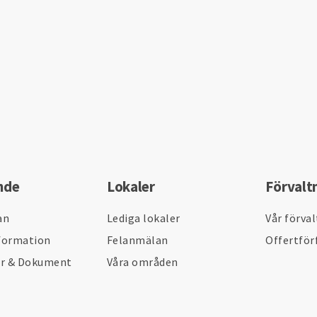
nde
Lokaler
Förvalt
an
Lediga lokaler
Vår förva
formation
Felanmälan
Offertför
er & Dokument
Våra områden