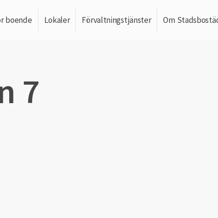
ör boende
Lokaler
Förvaltningstjänster
Om Stadsbostä
n 7