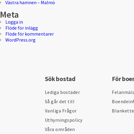
Västra hamnen – Malmö
Meta
Logga in
Flöde för inlägg
Flöde för kommentarer
WordPress.org
Sök bostad
För boe
Lediga bostäder
Felanmäl
Så går det till
Boendein
Vanliga Frågor
Blankett
Uthyrningspolicy
Våra områden