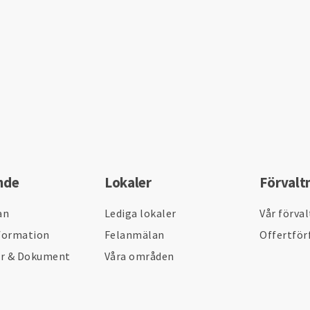
nde
Lokaler
Förvalt
an
Lediga lokaler
Vår förva
formation
Felanmälan
Offertför
er & Dokument
Våra områden