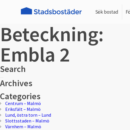
Sök bostad
F
Beteckning:
Embla 2
Search
Sök
Sök
Archives
efter:
Categories
Centrum – Malmö
Eriksfält – Malmö
Lund, östra torn – Lund
Slottsstaden – Malmö
Värnhem – Malmö