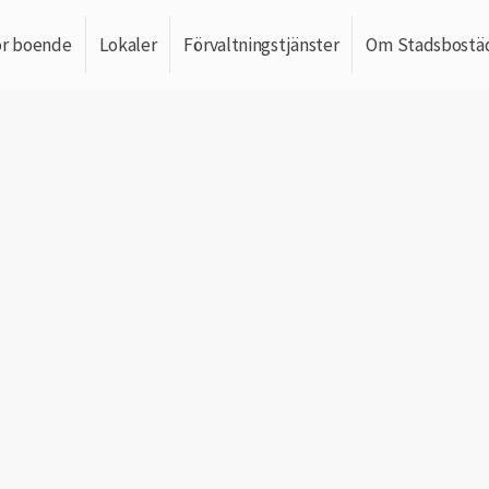
ör boende
Lokaler
Förvaltningstjänster
Om Stadsbostä