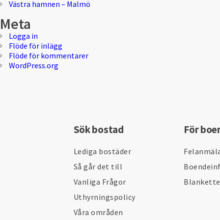
Västra hamnen – Malmö
Meta
Logga in
Flöde för inlägg
Flöde för kommentarer
WordPress.org
Sök bostad
För boe
Lediga bostäder
Felanmäl
Så går det till
Boendein
Vanliga Frågor
Blankett
Uthyrningspolicy
Våra områden