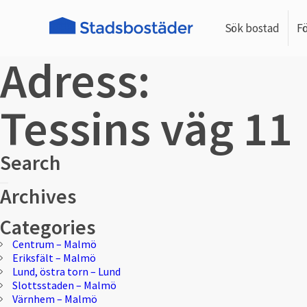
Sök bostad
F
Adress:
Tessins väg 11
Search
Sök
Sök
Archives
efter:
Categories
Centrum – Malmö
Eriksfält – Malmö
Lund, östra torn – Lund
Slottsstaden – Malmö
Värnhem – Malmö