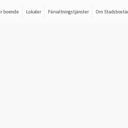
ör boende
Lokaler
Förvaltningstjänster
Om Stadsbostä