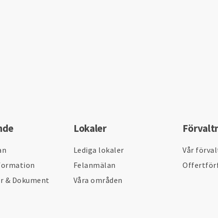
nde
Lokaler
Förvalt
an
Lediga lokaler
Vår förva
formation
Felanmälan
Offertför
er & Dokument
Våra områden