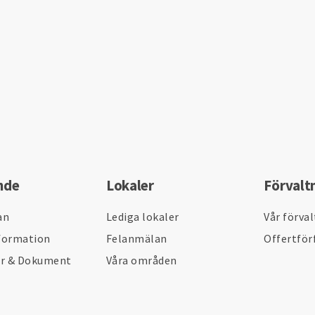
nde
Lokaler
Förvalt
an
Lediga lokaler
Vår förva
formation
Felanmälan
Offertför
er & Dokument
Våra områden