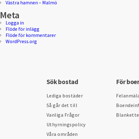
Västra hamnen – Malmö
Meta
Logga in
Flöde för inlägg
Flöde för kommentarer
WordPress.org
Sök bostad
För boe
Lediga bostäder
Felanmäl
Så går det till
Boendein
Vanliga Frågor
Blankett
Uthyrningspolicy
Våra områden