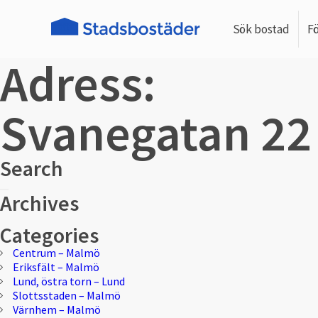
Sök bostad
F
Adress:
Svanegatan 22
Search
Sök
Sök
Archives
efter:
Categories
Centrum – Malmö
Eriksfält – Malmö
Lund, östra torn – Lund
Slottsstaden – Malmö
Värnhem – Malmö