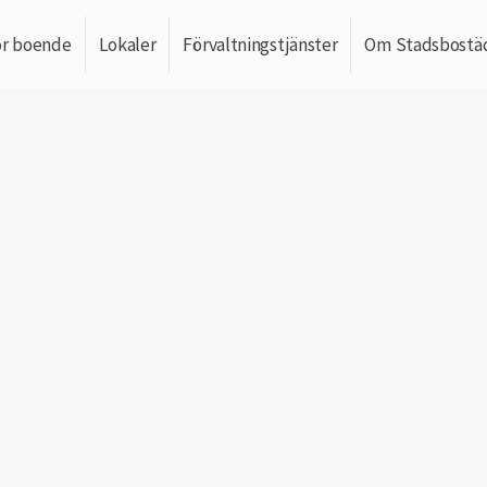
ör boende
Lokaler
Förvaltningstjänster
Om Stadsbostä