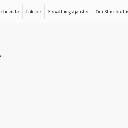
ör boende
Lokaler
Förvaltningstjänster
Om Stadsbostä
4