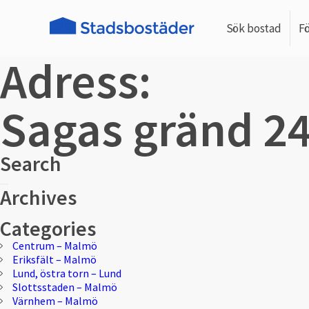
Sök bostad
F
Adress:
Sagas gränd 2
Search
Sök
Sök
Archives
efter:
Categories
Centrum – Malmö
Eriksfält – Malmö
Lund, östra torn – Lund
Slottsstaden – Malmö
Värnhem – Malmö