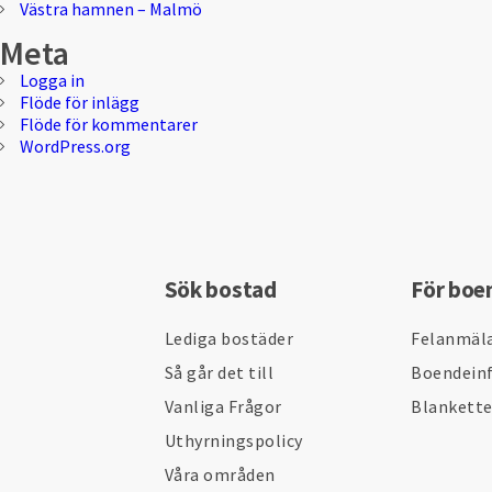
Västra hamnen – Malmö
Meta
Logga in
Flöde för inlägg
Flöde för kommentarer
WordPress.org
Sök bostad
För boe
Lediga bostäder
Felanmäl
Så går det till
Boendein
Vanliga Frågor
Blankett
Uthyrningspolicy
Våra områden