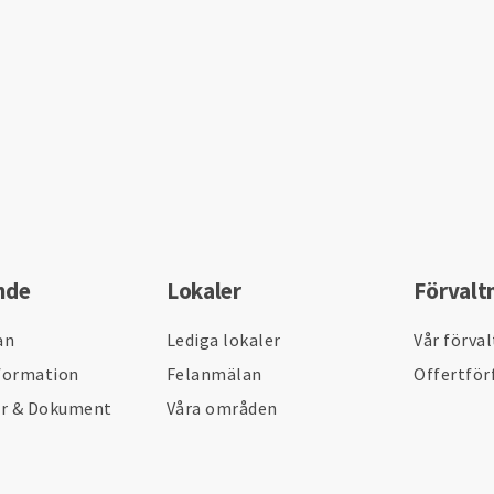
nde
Lokaler
Förvalt
an
Lediga lokaler
Vår förva
formation
Felanmälan
Offertför
er & Dokument
Våra områden