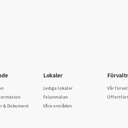
nde
Lokaler
Förvalt
an
Lediga lokaler
Vår förva
formation
Felanmälan
Offertför
er & Dokument
Våra områden