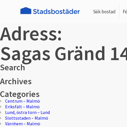
Sök bostad
F
Adress:
Sagas Gränd 1
Search
Sök
Sök
Archives
efter:
Categories
Centrum – Malmö
Eriksfält – Malmö
Lund, östra torn – Lund
Slottsstaden – Malmö
Värnhem – Malmö