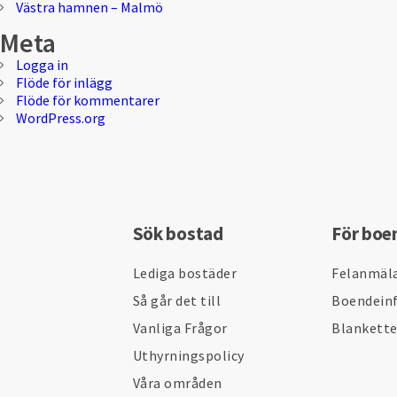
Västra hamnen – Malmö
Meta
Logga in
Flöde för inlägg
Flöde för kommentarer
WordPress.org
Sök bostad
För boe
Lediga bostäder
Felanmäl
Så går det till
Boendein
Vanliga Frågor
Blankett
Uthyrningspolicy
Våra områden