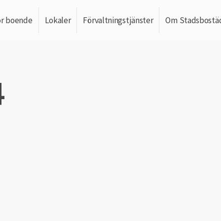
ör boende
Lokaler
Förvaltningstjänster
Om Stadsbostä
4