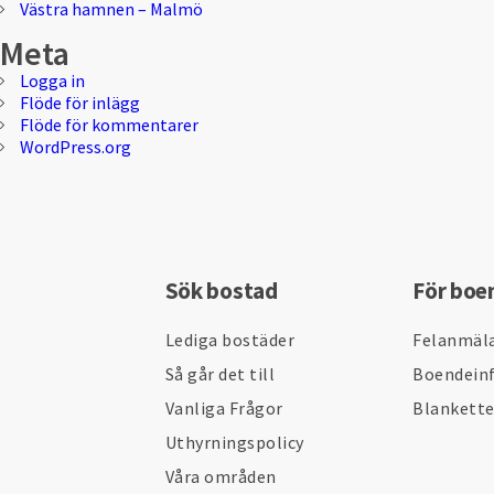
Västra hamnen – Malmö
Meta
Logga in
Flöde för inlägg
Flöde för kommentarer
WordPress.org
Sök bostad
För boe
Lediga bostäder
Felanmäl
Så går det till
Boendein
Vanliga Frågor
Blankett
Uthyrningspolicy
Våra områden