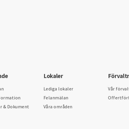
nde
Lokaler
Förvalt
an
Lediga lokaler
Vår förva
formation
Felanmälan
Offertför
er & Dokument
Våra områden