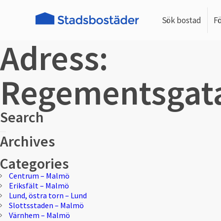
Sök bostad
F
Adress:
Regementsgata
Search
Sök
Sök
Archives
efter:
Categories
Centrum – Malmö
Eriksfält – Malmö
Lund, östra torn – Lund
Slottsstaden – Malmö
Värnhem – Malmö