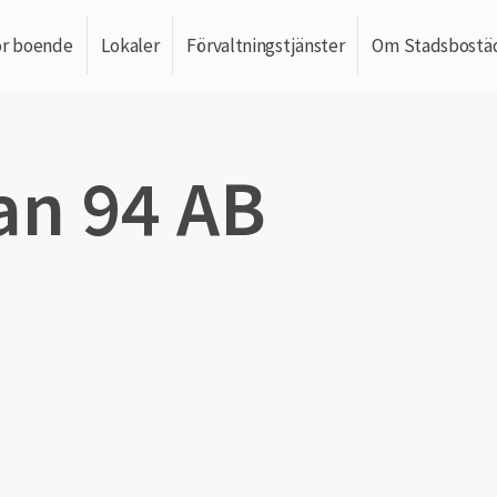
ör boende
Lokaler
Förvaltningstjänster
Om Stadsbostä
n 94 AB