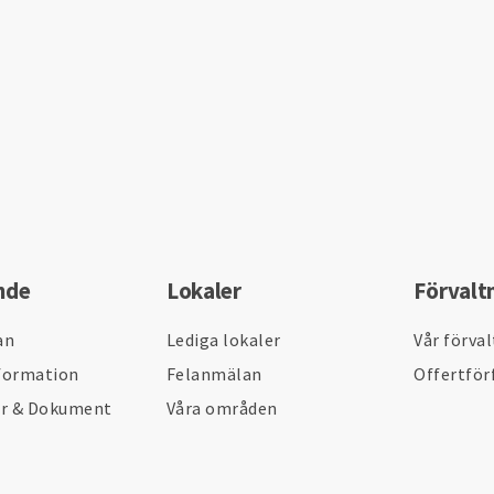
nde
Lokaler
Förvalt
an
Lediga lokaler
Vår förva
formation
Felanmälan
Offertför
er & Dokument
Våra områden