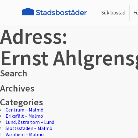
Sök bostad
F
Adress:
Ernst Ahlgrens
Search
Sök
Sök
Archives
efter:
Categories
Centrum – Malmö
Eriksfält – Malmö
Lund, östra torn – Lund
Slottsstaden – Malmö
Värnhem – Malmö