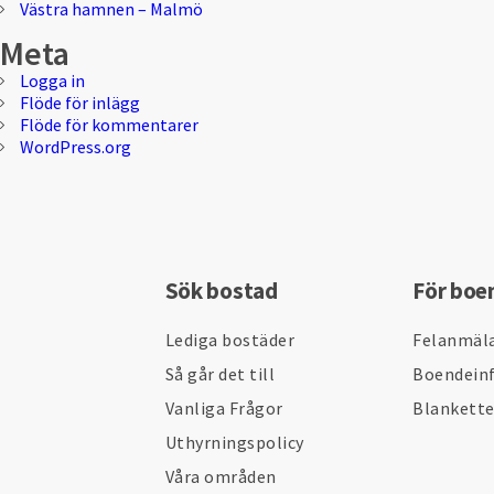
Västra hamnen – Malmö
Meta
Logga in
Flöde för inlägg
Flöde för kommentarer
WordPress.org
Sök bostad
För boe
Lediga bostäder
Felanmäl
Så går det till
Boendein
Vanliga Frågor
Blankett
Uthyrningspolicy
Våra områden