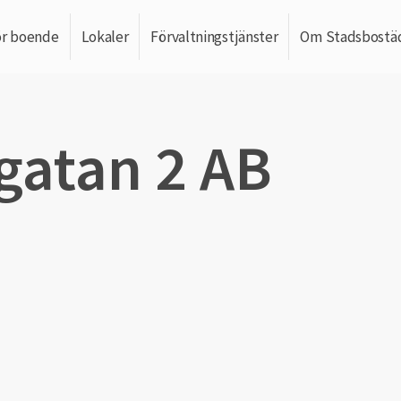
ör boende
Lokaler
Förvaltningstjänster
Om Stadsbostä
gatan 2 AB