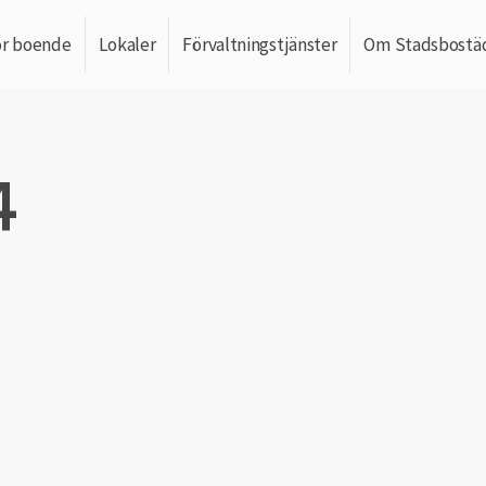
ör boende
Lokaler
Förvaltningstjänster
Om Stadsbostä
4