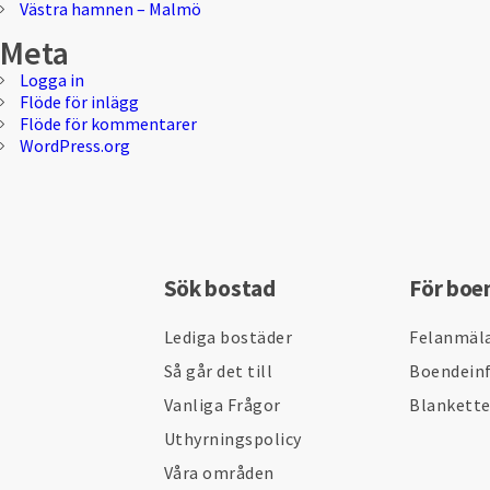
Västra hamnen – Malmö
Meta
Logga in
Flöde för inlägg
Flöde för kommentarer
WordPress.org
Sök bostad
För boe
Lediga bostäder
Felanmäl
Så går det till
Boendein
Vanliga Frågor
Blankett
Uthyrningspolicy
Våra områden