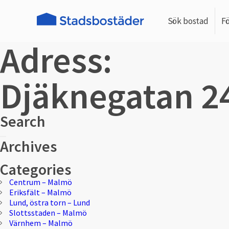
Sök bostad
F
Adress:
Djäknegatan 2
Search
Sök
Sök
Archives
efter:
Categories
Centrum – Malmö
Eriksfält – Malmö
Lund, östra torn – Lund
Slottsstaden – Malmö
Värnhem – Malmö