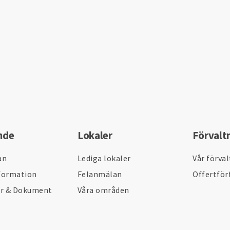
nde
Lokaler
Förvalt
an
Lediga lokaler
Vår förva
formation
Felanmälan
Offertför
er & Dokument
Våra områden